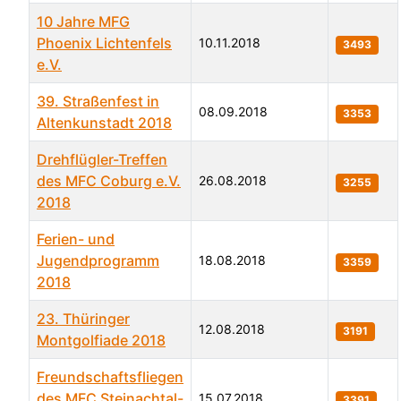
10 Jahre MFG
Phoenix Lichtenfels
10.11.2018
3493
e.V.
39. Straßenfest in
08.09.2018
3353
Altenkunstadt 2018
Drehflügler-Treffen
des MFC Coburg e.V.
26.08.2018
3255
2018
Ferien- und
Jugendprogramm
18.08.2018
3359
2018
23. Thüringer
12.08.2018
3191
Montgolfiade 2018
Freundschaftsfliegen
des MFC Steinachtal-
15.07.2018
3391