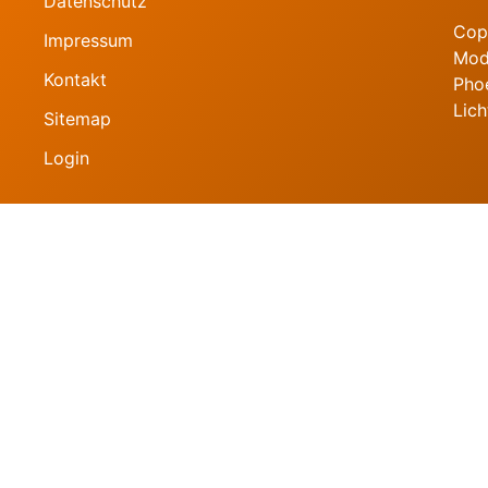
Datenschutz
Cop
Impressum
Mod
Kontakt
Pho
Lich
Sitemap
Login