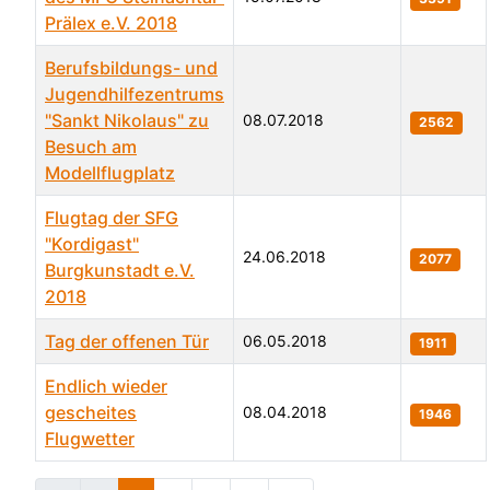
Prälex e.V. 2018
Berufsbildungs- und
Jugendhilfezentrums
"Sankt Nikolaus" zu
08.07.2018
2562
Besuch am
Modellflugplatz
Flugtag der SFG
"Kordigast"
24.06.2018
2077
Burgkunstadt e.V.
2018
Tag der offenen Tür
06.05.2018
1911
Endlich wieder
gescheites
08.04.2018
1946
Flugwetter
Beiträge